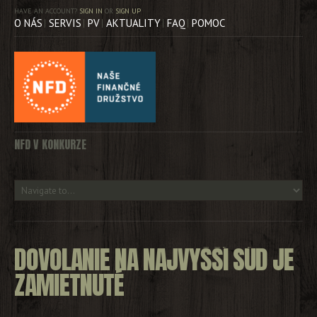
HAVE AN ACCOUNT?
SIGN IN
OR
SIGN UP
O NÁS
SERVIS
PV
AKTUALITY
FAQ
POMOC
NFD V KONKURZE
DOVOLANIE NA NAJVYŠŠÍ SÚD JE
ZAMIETNUTÉ