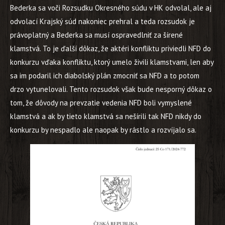
Bederka sa voči Rozsudku Okresného súdu v HK odvolal, ale aj
odvolací Krajský súd nakoniec prehral a teda rozsudok je
právoplatný a Bederka sa musí ospravedlniť za šírené
klamstvá. To je ďalší dôkaz, že aktéri konfliktu priviedli NFD do
konkurzu vďaka konfliktu, ktorý umelo živili klamstvami, len aby
sa im podaril ich diabolský plán zmocniť sa NFD a to potom
drzo vytunelovali. Tento rozsudok však bude nesporný dôkaz o
tom, že dôvody na prevzatie vedenia NFD boli vymyslené
klamstvá a ak by tieto klamstvá sa nešírili tak NFD nikdy do
konkurzu by nespadlo ale naopak by rástlo a rozvíjalo sa.